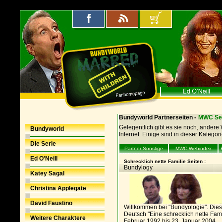
Bundyworld Partnerseiten -
MWC Se
Gelegentlich gibt es sie noch, andere
Bundyworld
Internet. Einige sind in dieser Kategori
Die Serie
Partner Sonstige
MWC Webindex
Ed O'Neill
Schrecklich nette Familie Seiten :
Bundylogy
Katey Sagal
Christina Applegate
David Faustino
Willkommen bei "Bundyologie". Diese 
Deutsch "Eine schrecklich nette Fami
Weitere Charaktere
Februar 1992 bis 23. Januar 2004...