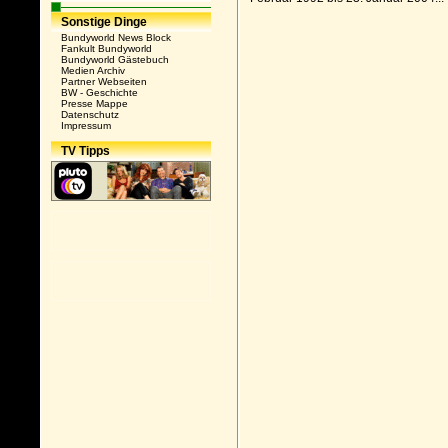
Sonstige Dinge
Bundyworld News Block
Fankult Bundyworld
Bundyworld Gästebuch
Medien Archiv
Partner Webseiten
BW - Geschichte
Presse Mappe
Datenschutz
Impressum
TV Tipps