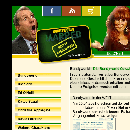
Bundyworld -
Die Bundyworld Gesch
In den letzten Jahren ist bei Bundywor
Bundyworld
Daten und Geschichtlichen Ereignisse
Aber einiges ist dennoch erhalten und
Die Serie
Neuere Ereignisse werden mit dem heu
Ed O'Neill
Bundyworld in der WELT
Katey Sagal
Am 10.04.2021 erschien auf der online
den Lockdown in uns ?“ von Stefan 
Christina Applegate
Bundyworld etwas beisteuern. Es hat 
Vergangenheit zu schwelgen.
David Faustino
Weitere Charaktere