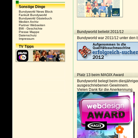
Sonstige Dinge
Bundyworld News Block
Fankult Bundyworld
Bundyworld Gästebuch
Medien Archiv
Partner Webseiten
BW - Geschichte
Bundyworld beliebt 2011/12
Presse Mappe
Datenschutz
Bundyworld war 2011/12 unter den b
Impressum
TV Tipps
Platz 13 beim MAGIX Award
Bundyworld belegt beim diesjährig
ausgeschriebenen Gewinnern.
Vielen Dank für die Anerkennung.