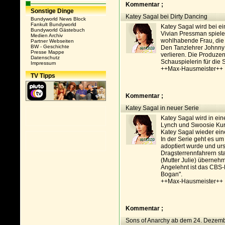
Kommentar ;
Sonstige Dinge
Katey Sagal bei Dirty Dancing
Bundyworld News Block
Fankult Bundyworld
Katey Sagal wird bei e
Bundyworld Gästebuch
Vivian Pressman spiele
Medien Archiv
wohlhabende Frau, die 
Partner Webseiten
BW - Geschichte
Den Tanzlehrer Johnny 
Presse Mappe
verlieren. Die Produze
Datenschutz
Schauspielerin für die S
Impressum
++Max-Hausmeister++
TV Tipps
Kommentar ;
Katey Sagal in neuer Serie
Katey Sagal wird in ei
Lynch und Swoosie Kurtz
Katey Sagal wieder ei
In der Serie geht es um
adoptiert wurde und urs
Dragsterrennfahrern st
(Mutter Julie) überneh
Angelehnt ist das CBS-
Bogan".
++Max-Hausmeister++
Kommentar ;
Sons of Anarchy ab dem 24. Dezem