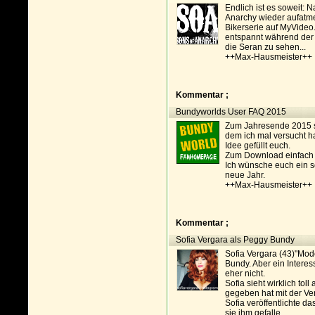
Endlich ist es soweit:
Anarchy wieder aufatmen
Bikerserie auf MyVideo.
entspannt während der 
die Seran zu sehen...
++Max-Hausmeister++
Kommentar ;
Bundyworlds User FAQ 2015
Zum Jahresende 2015 ste
dem ich mal versucht h
Idee gefüllt euch.
Zum Download einfach a
Ich wünsche euch ein s
neue Jahr.
++Max-Hausmeister++
Kommentar ;
Sofia Vergara als Peggy Bundy
Sofia Vergara (43)"Mode
Bundy. Aber ein Interes
eher nicht.
Sofia sieht wirklich tol
gegeben hat mit der V
Sofia veröffentlichte d
sie ihm gefalle.