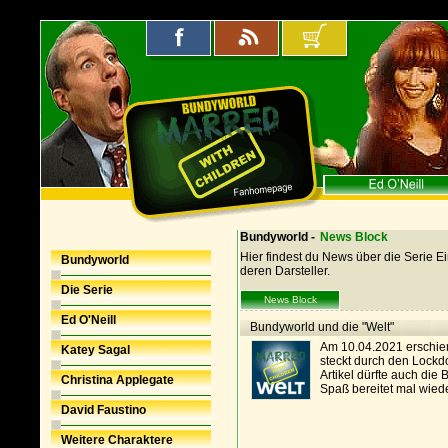
Bundyworld -
News Block
Hier findest du News über die Serie E
Bundyworld
deren Darsteller.
Die Serie
News Block
Ed O'Neill
Bundyworld und die "Welt"
Am 10.04.2021 erschien 
Katey Sagal
steckt durch den Lockd
Artikel dürfte auch die
Christina Applegate
Spaß bereitet mal wied
David Faustino
Weitere Charaktere