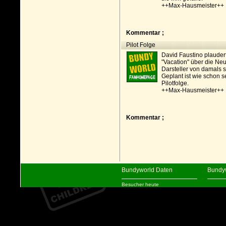
++Max-Hausmeister++
Kommentar ;
Pilot Folge
David Faustino plauder
"Vacation" über die Neu
Darsteller von damals s
Geplant ist wie schon s
Pilotfolge.
++Max-Hausmeister++
Kommentar ;
Bundyworld Daten
Bundy
Besucher heute